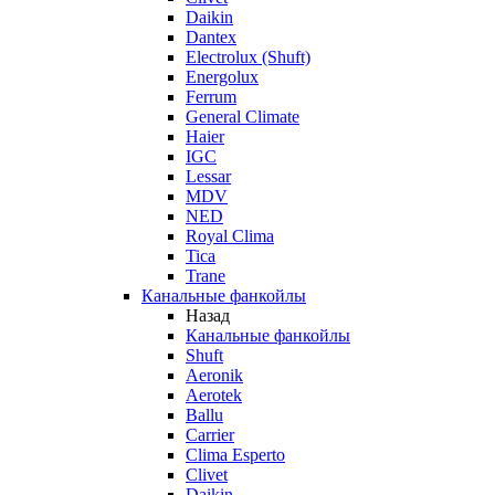
Daikin
Dantex
Electrolux (Shuft)
Energolux
Ferrum
General Climate
Haier
IGC
Lessar
MDV
NED
Royal Clima
Tica
Trane
Канальные фанкойлы
Назад
Канальные фанкойлы
Shuft
Aeronik
Aerotek
Ballu
Carrier
Clima Esperto
Clivet
Daikin