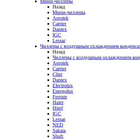
Мини-чиллеры
Назад
Мини-чиллеры
Aerotek
Carrier
Dantex
IGC
Lessar
Чиллеры с воздушным охлаждением конденса
Назад
Чиллеры с воздушным охлаждением кон
Aerotek
Carrier
Clint
Dantex
Electrolux
Energolux
Ferrum
Haier
Hiref
IGC
Lessar
NED
Sakata
Shuft