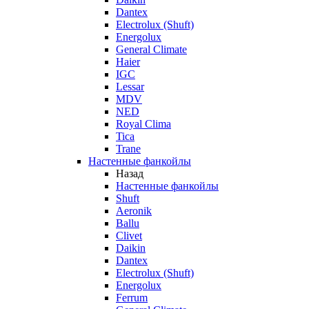
Dantex
Electrolux (Shuft)
Energolux
General Climate
Haier
IGC
Lessar
MDV
NED
Royal Clima
Tica
Trane
Настенные фанкойлы
Назад
Настенные фанкойлы
Shuft
Aeronik
Ballu
Clivet
Daikin
Dantex
Electrolux (Shuft)
Energolux
Ferrum