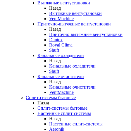
Вытяжные вентустановки
Назад
Вытяжные вентустановки
VentMachine
Приточно-вытяжные вентустановки
Назад
Приточно-вытяжные вентустановки
Dantex
Royal Clima
Shuft
Канальные охладители
Назад
Канальные охладители
Shuft
Канальные очистители
Назад
Канальные очистители
VentMachine
Сплит-системы бытовые
Назад
Сплит-системы бытовые
Настенные сплит-системы
Назад
Настенные сплит-системы
Aeronik