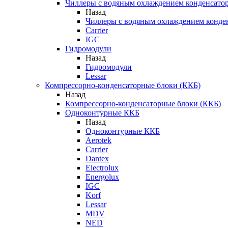
Чиллеры с водяным охлаждением конденсато
Назад
Чиллеры с водяным охлаждением конде
Carrier
IGC
Гидромодули
Назад
Гидромодули
Lessar
Компрессорно-конденсаторные блоки (ККБ)
Назад
Компрессорно-конденсаторные блоки (ККБ)
Одноконтурные ККБ
Назад
Одноконтурные ККБ
Aerotek
Carrier
Dantex
Electrolux
Energolux
IGC
Korf
Lessar
MDV
NED