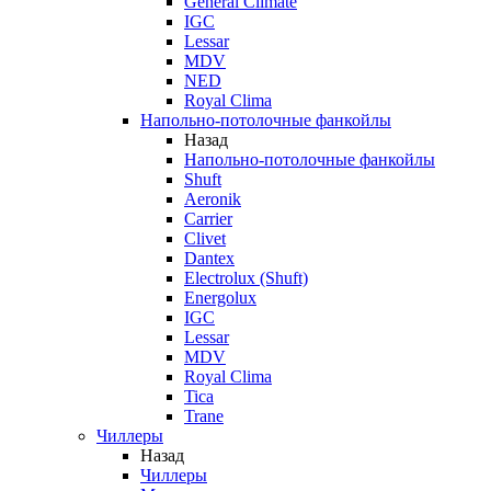
General Climate
IGC
Lessar
MDV
NED
Royal Clima
Напольно-потолочные фанкойлы
Назад
Напольно-потолочные фанкойлы
Shuft
Aeronik
Carrier
Clivet
Dantex
Electrolux (Shuft)
Energolux
IGC
Lessar
MDV
Royal Clima
Tica
Trane
Чиллеры
Назад
Чиллеры