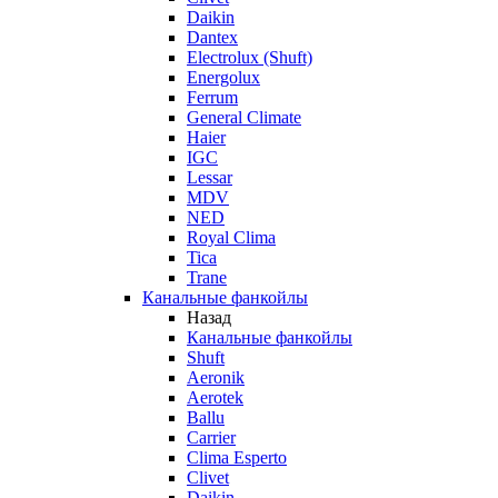
Daikin
Dantex
Electrolux (Shuft)
Energolux
Ferrum
General Climate
Haier
IGC
Lessar
MDV
NED
Royal Clima
Tica
Trane
Канальные фанкойлы
Назад
Канальные фанкойлы
Shuft
Aeronik
Aerotek
Ballu
Carrier
Clima Esperto
Clivet
Daikin