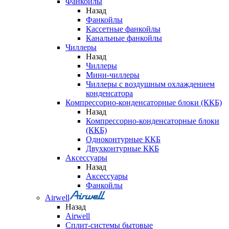
Фанкойлы
Назад
Фанкойлы
Кассетные фанкойлы
Канальные фанкойлы
Чиллеры
Назад
Чиллеры
Мини-чиллеры
Чиллеры с воздушным охлаждением
конденсатора
Компрессорно-конденсаторные блоки (ККБ)
Назад
Компрессорно-конденсаторные блоки
(ККБ)
Одноконтурные ККБ
Двухконтурные ККБ
Аксессуары
Назад
Аксессуары
Фанкойлы
Airwell
Назад
Airwell
Сплит-системы бытовые