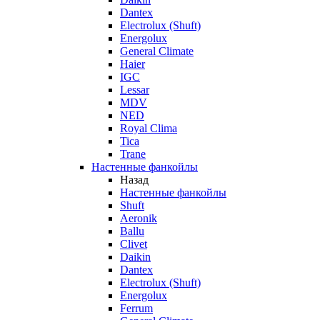
Dantex
Electrolux (Shuft)
Energolux
General Climate
Haier
IGC
Lessar
MDV
NED
Royal Clima
Tica
Trane
Настенные фанкойлы
Назад
Настенные фанкойлы
Shuft
Aeronik
Ballu
Clivet
Daikin
Dantex
Electrolux (Shuft)
Energolux
Ferrum