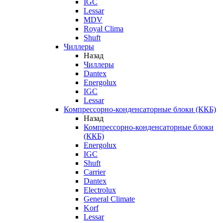
IGC
Lessar
MDV
Royal Clima
Shuft
Чиллеры
Назад
Чиллеры
Dantex
Energolux
IGC
Lessar
Компрессорно-конденсаторные блоки (ККБ)
Назад
Компрессорно-конденсаторные блоки
(ККБ)
Energolux
IGC
Shuft
Carrier
Dantex
Electrolux
General Climate
Korf
Lessar