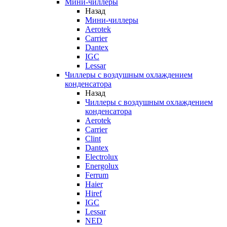
Мини-чиллеры
Назад
Мини-чиллеры
Aerotek
Carrier
Dantex
IGC
Lessar
Чиллеры с воздушным охлаждением
конденсатора
Назад
Чиллеры с воздушным охлаждением
конденсатора
Aerotek
Carrier
Clint
Dantex
Electrolux
Energolux
Ferrum
Haier
Hiref
IGC
Lessar
NED