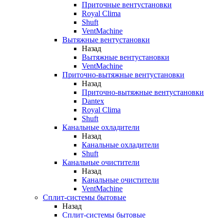
Приточные вентустановки
Royal Clima
Shuft
VentMachine
Вытяжные вентустановки
Назад
Вытяжные вентустановки
VentMachine
Приточно-вытяжные вентустановки
Назад
Приточно-вытяжные вентустановки
Dantex
Royal Clima
Shuft
Канальные охладители
Назад
Канальные охладители
Shuft
Канальные очистители
Назад
Канальные очистители
VentMachine
Сплит-системы бытовые
Назад
Сплит-системы бытовые