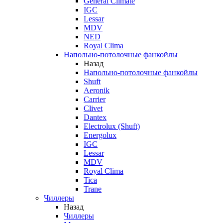
General Climate
IGC
Lessar
MDV
NED
Royal Clima
Напольно-потолочные фанкойлы
Назад
Напольно-потолочные фанкойлы
Shuft
Aeronik
Carrier
Clivet
Dantex
Electrolux (Shuft)
Energolux
IGC
Lessar
MDV
Royal Clima
Tica
Trane
Чиллеры
Назад
Чиллеры