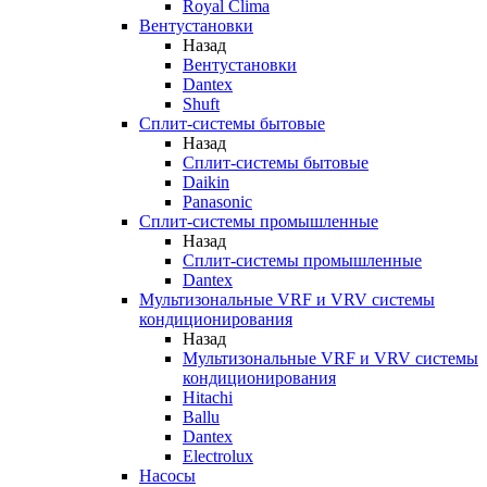
Royal Clima
Вентустановки
Назад
Вентустановки
Dantex
Shuft
Сплит-системы бытовые
Назад
Сплит-системы бытовые
Daikin
Panasonic
Сплит-системы промышленные
Назад
Сплит-системы промышленные
Dantex
Мультизональные VRF и VRV системы
кондиционирования
Назад
Мультизональные VRF и VRV системы
кондиционирования
Hitachi
Ballu
Dantex
Electrolux
Насосы