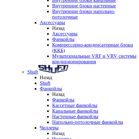
Внутренние блоки канальные
Внутренние блоки настенные
Внутренние блоки напольно-
потолочные
Аксессуары
Назад
Аксессуары
Фанкойлы
Компрессорно-конденсаторные блоки
(ККБ)
Мультизональные VRF и VRV системы
кондиционирования
Shuft
Назад
Shuft
Фанкойлы
Назад
Фанкойлы
Кассетные фанкойлы
Канальные фанкойлы
Настенные фанкойлы
Напольно-потолочные фанкойлы
Чиллеры
Назад
Чиллеры