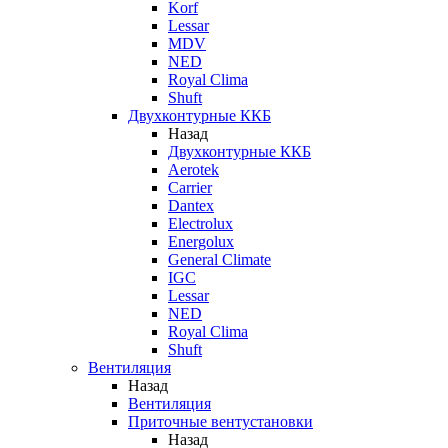
Korf
Lessar
MDV
NED
Royal Clima
Shuft
Двухконтурные ККБ
Назад
Двухконтурные ККБ
Aerotek
Carrier
Dantex
Electrolux
Energolux
General Climate
IGC
Lessar
NED
Royal Clima
Shuft
Вентиляция
Назад
Вентиляция
Приточные вентустановки
Назад