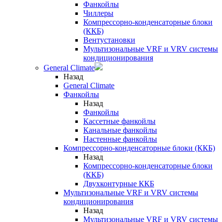
Фанкойлы
Чиллеры
Компрессорно-конденсаторные блоки
(ККБ)
Вентустановки
Мультизональные VRF и VRV системы
кондиционирования
General Climate
Назад
General Climate
Фанкойлы
Назад
Фанкойлы
Кассетные фанкойлы
Канальные фанкойлы
Настенные фанкойлы
Компрессорно-конденсаторные блоки (ККБ)
Назад
Компрессорно-конденсаторные блоки
(ККБ)
Двухконтурные ККБ
Мультизональные VRF и VRV системы
кондиционирования
Назад
Мультизональные VRF и VRV системы