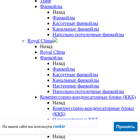
Trane
Фанкойлы
Назад
Фанкойлы
Кассетные фанкойлы
Канальные фанкойлы
Напольно-потолочные фанкойлы
Royal Clima
Назад
Royal Clima
Фанкойлы
Назад
Фанкойлы
Кассетные фанкойлы
Канальные фанкойлы
Настенные фанкойлы
Напольно-потолочные фанкойлы
Компрессорно-конденсаторные блоки (ККБ)
Назад
Компрессорно-конденсаторные блоки
(ККБ)
Одноконтурные ККБ
Двухконтурные ККБ
cookie
Принять
На нашем сайте мы используем
Вентиляция
Назад