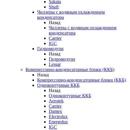
Sakata
Shuft
Чиллеры с водяным охлаждением
конденсатора
Назад
Чиллеры с водяным охлаждением
конденсатора
Carrier
IGC
Гидромодули
Назад
Гидромодули
Lessar
Компрессорно-конденсаторные блоки (ККБ)
Назад
Компрессорно-конденсаторные блоки (ККБ)
Одноконтурные ККБ
Назад
Одноконтурные ККБ
Aerotek
Carrier
Dantex
Electrolux
Energolux
IGC