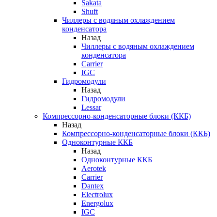
Sakata
Shuft
Чиллеры с водяным охлаждением
конденсатора
Назад
Чиллеры с водяным охлаждением
конденсатора
Carrier
IGC
Гидромодули
Назад
Гидромодули
Lessar
Компрессорно-конденсаторные блоки (ККБ)
Назад
Компрессорно-конденсаторные блоки (ККБ)
Одноконтурные ККБ
Назад
Одноконтурные ККБ
Aerotek
Carrier
Dantex
Electrolux
Energolux
IGC