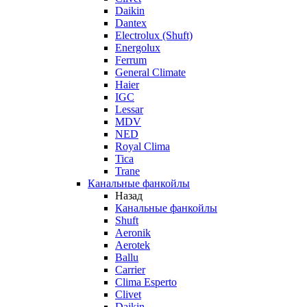
Daikin
Dantex
Electrolux (Shuft)
Energolux
Ferrum
General Climate
Haier
IGC
Lessar
MDV
NED
Royal Clima
Tica
Trane
Канальные фанкойлы
Назад
Канальные фанкойлы
Shuft
Aeronik
Aerotek
Ballu
Carrier
Clima Esperto
Clivet
Daikin