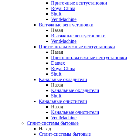
Приточные вентустановки
Royal Clima
Shuft
VentMachine
Вытяжные вентустановки
Назад
Вытяжные вентустановки
VentMachine
Приточно-вытяжные вентустановки
Назад
Приточно-вытяжные вентустановки
Dantex
Royal Clima
Shuft
Канальные охладители
Назад
Канальные охладители
Shuft
Канальные очистители
Назад
Канальные очистители
VentMachine
Сплит-системы бытовые
Назад
Сплит-системы бытовые