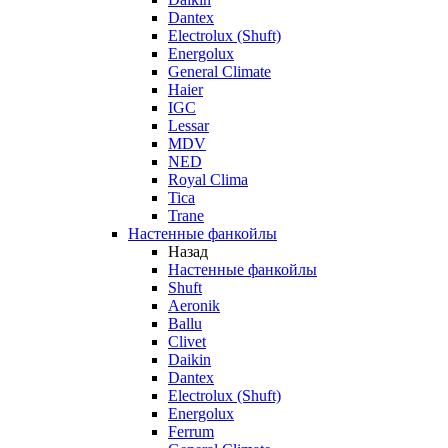
Dantex
Electrolux (Shuft)
Energolux
General Climate
Haier
IGC
Lessar
MDV
NED
Royal Clima
Tica
Trane
Настенные фанкойлы
Назад
Настенные фанкойлы
Shuft
Aeronik
Ballu
Clivet
Daikin
Dantex
Electrolux (Shuft)
Energolux
Ferrum