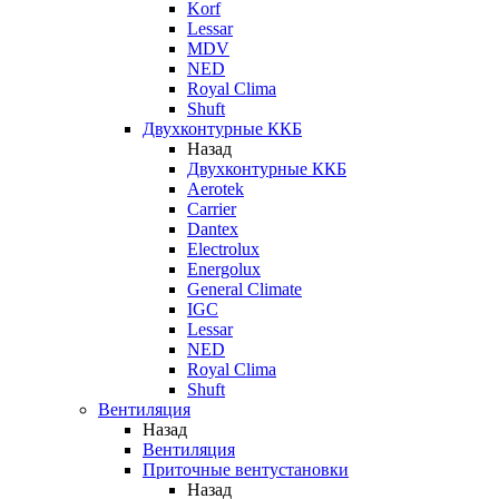
Korf
Lessar
MDV
NED
Royal Clima
Shuft
Двухконтурные ККБ
Назад
Двухконтурные ККБ
Aerotek
Carrier
Dantex
Electrolux
Energolux
General Climate
IGC
Lessar
NED
Royal Clima
Shuft
Вентиляция
Назад
Вентиляция
Приточные вентустановки
Назад