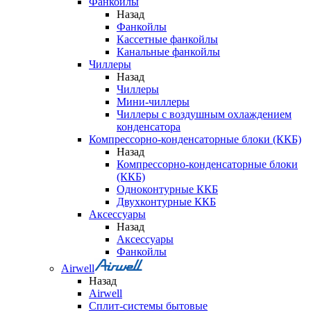
Фанкойлы
Назад
Фанкойлы
Кассетные фанкойлы
Канальные фанкойлы
Чиллеры
Назад
Чиллеры
Мини-чиллеры
Чиллеры с воздушным охлаждением
конденсатора
Компрессорно-конденсаторные блоки (ККБ)
Назад
Компрессорно-конденсаторные блоки
(ККБ)
Одноконтурные ККБ
Двухконтурные ККБ
Аксессуары
Назад
Аксессуары
Фанкойлы
Airwell
Назад
Airwell
Сплит-системы бытовые