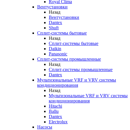
Royal Clima
Вентустановки
Назад
Вентустановки
Dantex
Shuft
Сплит-системы бытовые
Назад
Сплит-системы бытовые
Daikin
Panasonic
Сплит-системы промышленные
Назад
Сплит-системы промышленные
Dantex
Мультизональные VRF и VRV системы
кондиционирования
Назад
Мультизональные VRF и VRV системы
кондиционирования
Hitachi
Ballu
Dantex
Electrolux
Насосы