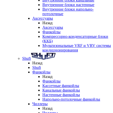
Внутренние блоки канальные
Внутренние блоки настенные
Внутренние блоки напольно-
потолочные
Аксессуары
Назад
Аксессуары
Фанкойлы
Компрессорно-конденсаторные блоки
(ККБ)
Мультизональные VRF и VRV системы
кондиционирования
Shuft
Назад
Shuft
Фанкойлы
Назад
Фанкойлы
Кассетные фанкойлы
Канальные фанкойлы
Настенные фанкойлы
Напольно-потолочные фанкойлы
Чиллеры
Назад
Чиллеры