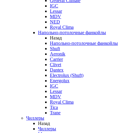
General Climate
IGC
Lessar
MDV
NED
Royal Clima
Напольно-потолочные фанкойлы
Назад
Напольно-потолочные фанкойлы
Shuft
Aeronik
Carrier
Clivet
Dantex
Electrolux (Shuft)
Energolux
IGC
Lessar
MDV
Royal Clima
Tica
Trane
Чиллеры
Назад
Чиллеры