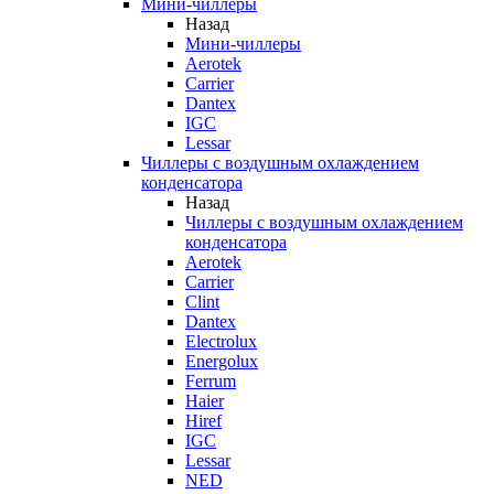
Мини-чиллеры
Назад
Мини-чиллеры
Aerotek
Carrier
Dantex
IGC
Lessar
Чиллеры с воздушным охлаждением
конденсатора
Назад
Чиллеры с воздушным охлаждением
конденсатора
Aerotek
Carrier
Clint
Dantex
Electrolux
Energolux
Ferrum
Haier
Hiref
IGC
Lessar
NED