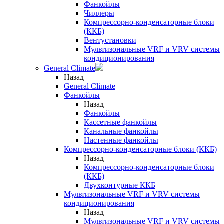
Фанкойлы
Чиллеры
Компрессорно-конденсаторные блоки
(ККБ)
Вентустановки
Мультизональные VRF и VRV системы
кондиционирования
General Climate
Назад
General Climate
Фанкойлы
Назад
Фанкойлы
Кассетные фанкойлы
Канальные фанкойлы
Настенные фанкойлы
Компрессорно-конденсаторные блоки (ККБ)
Назад
Компрессорно-конденсаторные блоки
(ККБ)
Двухконтурные ККБ
Мультизональные VRF и VRV системы
кондиционирования
Назад
Мультизональные VRF и VRV системы