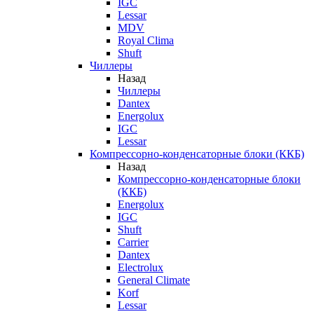
IGC
Lessar
MDV
Royal Clima
Shuft
Чиллеры
Назад
Чиллеры
Dantex
Energolux
IGC
Lessar
Компрессорно-конденсаторные блоки (ККБ)
Назад
Компрессорно-конденсаторные блоки
(ККБ)
Energolux
IGC
Shuft
Carrier
Dantex
Electrolux
General Climate
Korf
Lessar